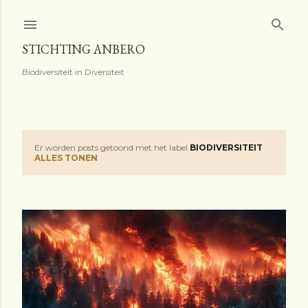
Doorgaan naar hoofdcontent
STICHTING ANBERO
Biodiversiteit in Diversiteit
Er worden posts getoond met het label
BIODIVERSITEIT
P
ALLES TONEN
o
s
t
s