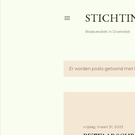
STICHTI
Biodiversiteit in Diversiteit
Er worden posts getoond met 
P
o
s
t
s
vrijdag, maart 31, 2023