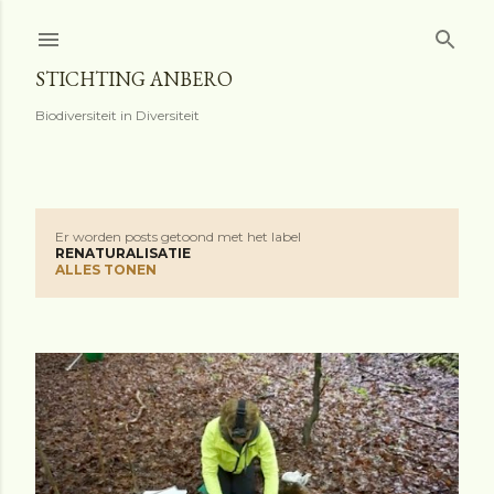
Doorgaan naar hoofdcontent
STICHTING ANBERO
Biodiversiteit in Diversiteit
Er worden posts getoond met het label
P
RENATURALISATIE
ALLES TONEN
o
s
t
s