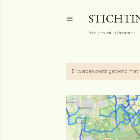
STICHTI
Biodiversiteit in Diversiteit
Er worden posts getoond met 
P
o
s
t
s