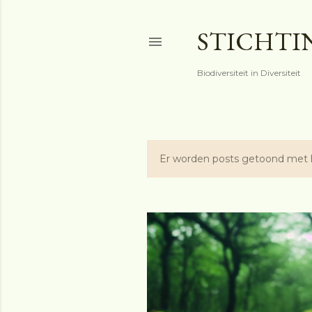
STICHTI
Biodiversiteit in Diversiteit
Er worden posts getoond met 
P
o
s
t
s